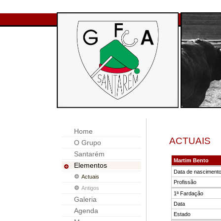
Home
ACTUAIS
O Grupo
Santarém
Martim Bento
Elementos
Data de nasciment
Actuais
Profissão
Antigos
1ª Fardação
Galeria
Data
Agenda
Estado