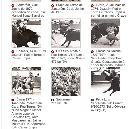
Santarém, 7 de
Praça de Toiros de
Évora, 25 de Maio de
Junho de 1979,
Santarém, 21 de Junho
1974, Joaquim Pedro
despedida do cabo José
de 1975
Torres e Carlos Empis a
Manuel Souto Barreiros
cernelhar um toiro Grave
Cascais, 14-07-1979,
Luís Sepulveda e
Caldas da Rainha,
Joaquim Pedro Torres e
Peu Torres, Vila Franca
15/07/1974 - Luis
Carlos Empis
9/10/1973, Toiro Oliveira
Sepúlveda rabeja toiro
477 kg (1ª)
Ortigão Costa pegado à
1ª por tancredo Pedroso
Évora 1974 -
Santarém -
Pega Luís
Tancredo Pedroso na
21/06/1976
Sepulveda, Vila Franca
Cara, Peu Torres (1ª),
9/10/1973, Toiro Oliveira
Nuno Megre e Manel
477 kg (1ª)
António Lopo de
Carvalho (2ª), Xuta
Mascarenhas, Jaime
Moura e Luis Sepulveda
(3ª), Carlos Empis