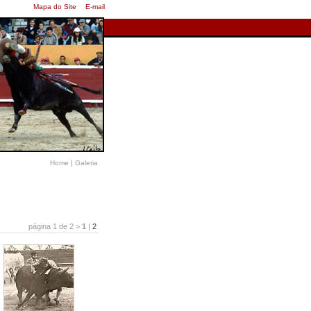
Mapa do Site
E-mail
|
Home
Galeria
página 1 de 2 >
1
|
2