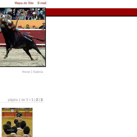
Mapa do Site
E-mail
|
Home
Galeria
página 1 de 3 >
1
|
2
|
3