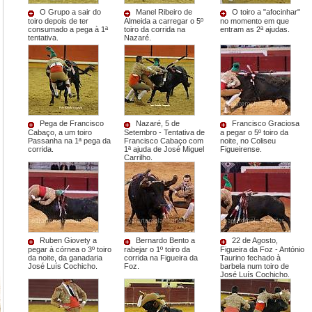
O Grupo a sair do
Manel Ribeiro de
O toiro a "afocinhar"
toiro depois de ter
Almeida a carregar o 5º
no momento em que
consumado a pega à 1ª
toiro da corrida na
entram as 2ª ajudas.
tentativa.
Nazaré.
Pega de Francisco
Nazaré, 5 de
Francisco Graciosa
Cabaço, a um toiro
Setembro - Tentativa de
a pegar o 5º toiro da
Passanha na 1ª pega da
Francisco Cabaço com
noite, no Coliseu
corrida.
1ª ajuda de José Miguel
Figueirense.
Carrilho.
Ruben Giovety a
Bernardo Bento a
22 de Agosto,
pegar à córnea o 3º toiro
rabejar o 1º toiro da
Figueira da Foz - António
da noite, da ganadaria
corrida na Figueira da
Taurino fechado à
José Luís Cochicho.
Foz.
barbela num toiro de
José Luís Cochicho.