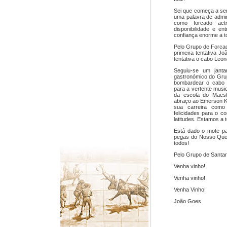
Sei que começa a ser
uma palavra de admir
como forcado ac
disponibilidade e en
confiança enorme a to
Pelo Grupo de Forca
primeira tentativa J
tentativa o cabo Leon
Seguiu-se um janta
gastronómico do Grup
bombardear o cabo 
para a vertente music
da escola do Maest
abraço ao Emerson Ka
sua carreira como 
felicidades para o c
latitudes. Estamos a t
Está dado o mote pa
pegas do Nosso Que
todos!
Pelo Grupo de Santa
Venha vinho!
Venha vinho!
Venha Vinho!
João Goes