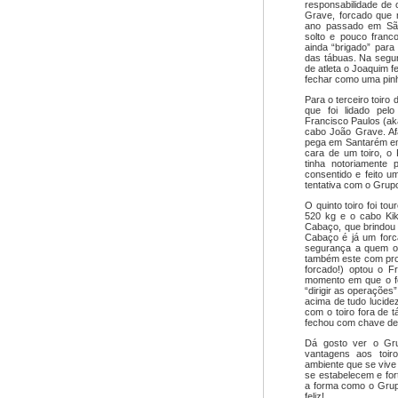
responsabilidade de 
Grave, forcado que 
ano passado em São 
solto e pouco franco
ainda “brigado” para 
das tábuas. Na segu
de atleta o Joaquim 
fechar como uma pin
Para o terceiro toiro
que foi lidado pel
Francisco Paulos (ak
cabo João Grave. Af
pega em Santarém em
cara de um toiro, o 
tinha notoriamente 
consentido e feito u
tentativa com o Grup
O quinto toiro foi tou
520 kg e o cabo Kik
Cabaço, que brindou 
Cabaço é já um forc
segurança a quem o 
também este com pro
forcado!) optou o F
momento em que o fo
“dirigir as operações
acima de tudo lucidez
com o toiro fora de 
fechou com chave de
Dá gosto ver o Gr
vantagens aos toir
ambiente que se vive
se estabelecem e for
a forma como o Grupo
feliz!