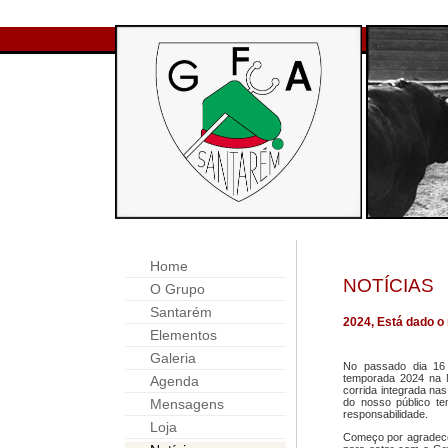
Home
NOTÍCIAS
O Grupo
Santarém
2024, Está dado o 
Elementos
Galeria
No passado dia 16
temporada 2024 na M
Agenda
corrida integrada nas
Mensagens
do nosso público t
responsabilidade.
Loja
Começo por agradece