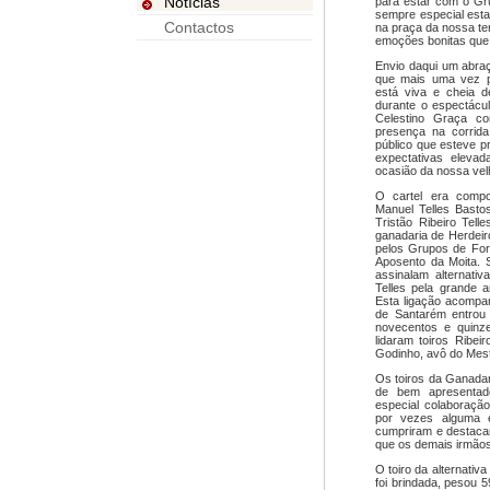
Notícias
para estar com o Gru
sempre especial esta
Contactos
na praça da nossa ter
emoções bonitas que a
Envio daqui um abra
que mais uma vez p
está viva e cheia d
durante o espectácu
Celestino Graça c
presença na corrida
público que esteve 
expectativas eleva
ocasião da nossa velh
O cartel era compos
Manuel Telles Bastos,
Tristão Ribeiro Tell
ganadaria de Herdeir
pelos Grupos de Fo
Aposento da Moita. 
assinalam alternati
Telles pela grande
Esta ligação acompa
de Santarém entrou 
novecentos e quinz
lidaram toiros Ribei
Godinho, avô do Mestr
Os toiros da Ganadar
de bem apresentad
especial colaboraçã
por vezes alguma e
cumpriram e destacari
que os demais irmão
O toiro da alternativa
foi brindada, pesou 