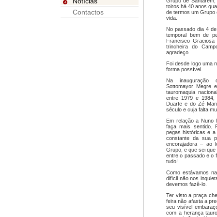
Notícias
Grupo de Santarém, 
toiros há 40 anos qua
Contactos
de termos um Grupo c
vida.
No passado dia 4 de 
temporal bem de pe
Francisco Graciosa
trincheira do Cam
agradeço.
Foi desde logo uma n
forma possível.
Na inauguração 
Sottomayor Megre e
tauromaquia nacion
entre 1979 e 1984, 
Duarte e do Zé Mari
século e cuja falta mu
Em relação a Nuno M
faça mais sentido. 
pegas históricas e a 
constante da sua p
encorajadora – ao 
Grupo, e que sei que 
entre o passado e o 
tudo!
Como estávamos na 
difícil não nos inqu
devemos fazê-lo.
Ter visto a praça ch
feira não afasta a 
seu visível embaraço
com a herança taur