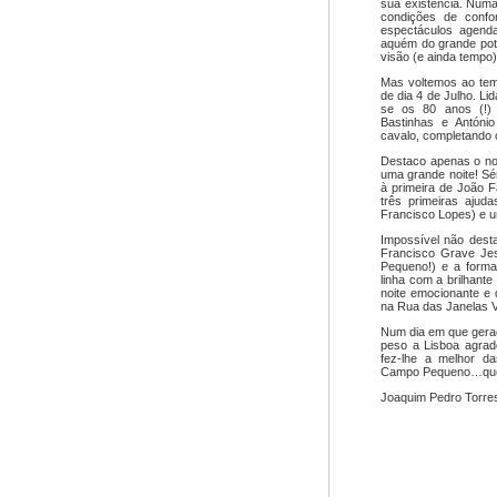
sua existência. Numa
condições de confor
espectáculos agend
aquém do grande pote
visão (e ainda tempo)
Mas voltemos ao temp
de dia 4 de Julho. Li
se os 80 anos (!)
Bastinhas e António
cavalo, completando 
Destaco apenas o no
uma grande noite! Sér
à primeira de João 
três primeiras ajud
Francisco Lopes) e um
Impossível não desta
Francisco Grave Je
Pequeno!) e a forma
linha com a brilhante
noite emocionante e q
na Rua das Janelas 
Num dia em que gera
peso a Lisboa agrad
fez-lhe a melhor d
Campo Pequeno…que 
Joaquim Pedro Torre