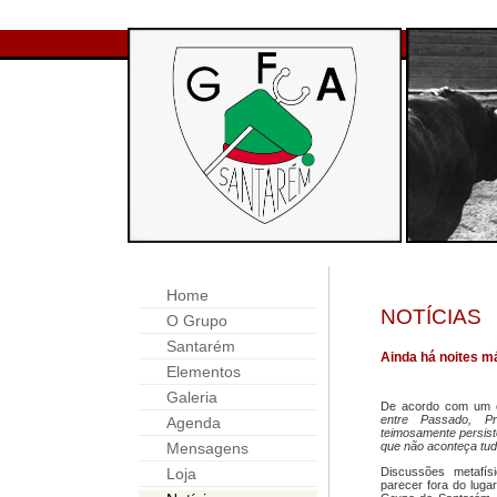
Home
NOTÍCIAS
O Grupo
Santarém
Ainda há noites 
Elementos
Galeria
De acordo com um cél
entre Passado, P
Agenda
teimosamente persist
Mensagens
que não aconteça tu
Loja
Discussões metafí
parecer fora do luga