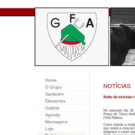
Home
NOTÍCIAS
O Grupo
Santarém
Noite de estreias 
Elementos
Galeria
No passado dia 26 
Praça de Toiros Antó
Agenda
Feira Raiana.
Mensagens
Como manda a tradiçã
Loja
que existe a esta te
integrava o cartel r