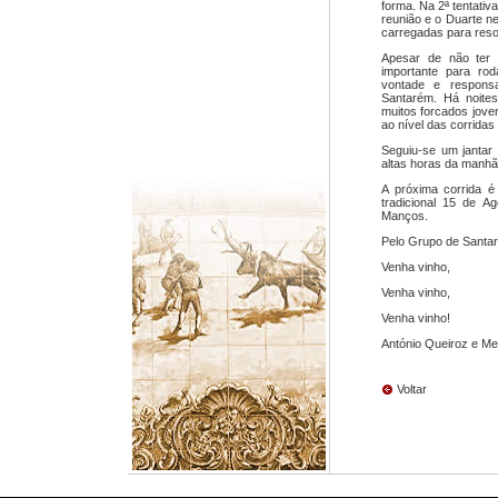
forma. Na 2ª tentativ
reunião e o Duarte ne
carregadas para reso
Apesar de não ter 
importante para ro
vontade e respons
Santarém. Há noit
muitos forcados jove
ao nível das corrida
Seguiu-se um jantar
altas horas da manhã
A próxima corrida é
tradicional 15 de 
Manços.
Pelo Grupo de Santa
Venha vinho,
Venha vinho,
Venha vinho!
António Queiroz e Me
Voltar