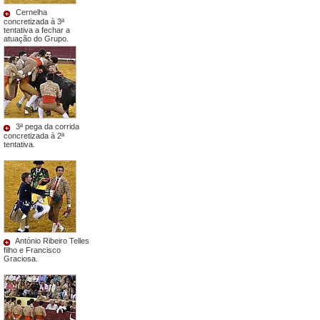
Cernelha
concretizada à 3ª
tentativa a fechar a
atuação do Grupo.
3ª pega da corrida
concretizada à 2ª
tentativa.
António Ribeiro Telles
filho e Francisco
Graciosa.