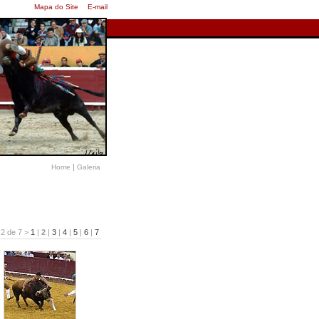
Mapa do Site
E-mail
|
Home
Galeria
 2 de 7 >
1
|
2
|
3
|
4
|
5
|
6
|
7