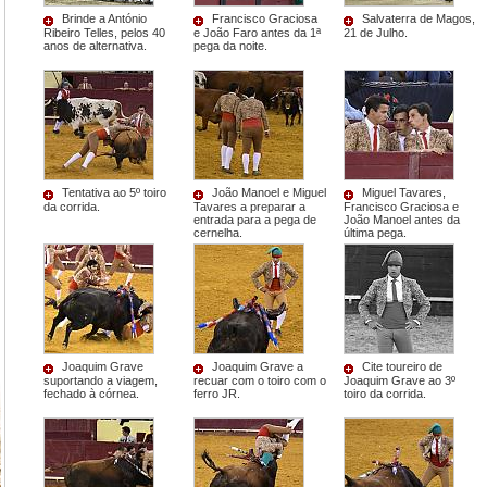
Brinde a António
Francisco Graciosa
Salvaterra de Magos,
Ribeiro Telles, pelos 40
e João Faro antes da 1ª
21 de Julho.
anos de alternativa.
pega da noite.
Tentativa ao 5º toiro
João Manoel e Miguel
Miguel Tavares,
da corrida.
Tavares a preparar a
Francisco Graciosa e
entrada para a pega de
João Manoel antes da
cernelha.
última pega.
Joaquim Grave
Joaquim Grave a
Cite toureiro de
suportando a viagem,
recuar com o toiro com o
Joaquim Grave ao 3º
fechado à córnea.
ferro JR.
toiro da corrida.