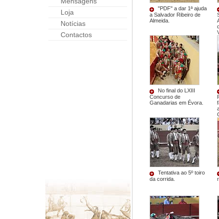
Mensagens
"PDF" a dar 1ª ajuda
Loja
a Salvador Ribeiro de
Almeida.
Notícias
Contactos
No final do LXIII
Concurso de
Ganadarias em Évora.
Tentativa ao 5º toiro
da corrida.